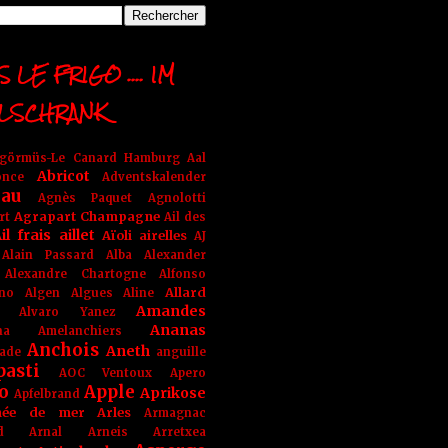
 LE FRIGO .... IM
LSCHRANK
ngörmüs-Le Canard Hamburg
Aal
Abricot
once
Adventskalender
au
Agnès Paquet
Agnolotti
Agrapart Champagne
rt
Ail des
il frais
aillet
Aïoli
airelles
AJ
Alain Passard
Alba
Alexander
Alexandre Chartogne
Alfonso
Allard
ino
Algen
Algues
Aline
Amandes
Alvaro Yanez
Ananas
na
Amelanchiers
Anchois
Aneth
ade
anguille
pasti
AOC Ventoux
Apero
o
Apple
Aprikose
Apfelbrand
née de mer
Arles
Armagnac
nd Arnal
Arneis
Arretxea