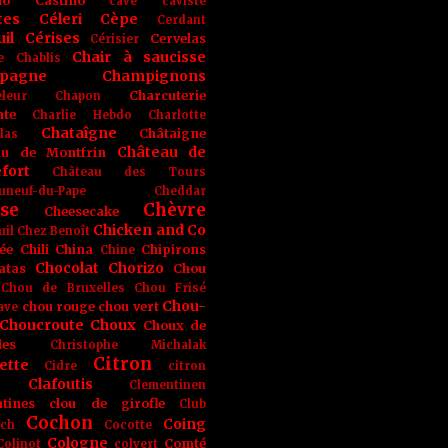
no
Castino
cave
caviste
tes
Céleri
Cèpe
Cerdant
il
Cérises
Cervelas
Cérisier
Chair à saucisse
e
Chablis
pagne
Champignons
Charcuterie
leur
Chapon
nte
Charlie Hebdo
Charlotte
Chataîgne
Châtaigne
las
Château de
au de Montfrin
fort
Château des Tours
uneuf-du-Pape
Cheddar
se
Chèvre
Cheesecake
Chicken and Co
uil
Chez Benoît
ée
Chili
China
Chipirons
Chine
Chocolat
Chorizo
atas
Chou
Chou de Bruxelles
Chou Frisé
Chou-
chou rouge
chou vert
ave
Choucroute
Choux
Choux de
les
Christophe Michalak
Citron
ette
Cidre
citron
Clafoutis
Clementinen
tines
clou de girofle
Club
Cochon
Coing
ich
Cocotte
Cologne
Comté
Colinot
colvert