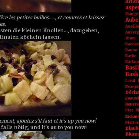
Artic
aspe
Mange
re les petites bulbes....., et couvrez et laissez
Aube
es.
Aurél
sten die kleinen Knollen..., dazugeben,
Auver
Minuten köcheln lassen.
rhum
Baecke
Banon
Barbe
Bärlau
Basil
Bask
Laval
Beaujo
Béch
Bestec
Beurr
Bier
B
Biskuit
ment, ajoutez s'il faut et it's up you now!
Blät
ls nötig, und it's au to you now!
Blaub
Blum