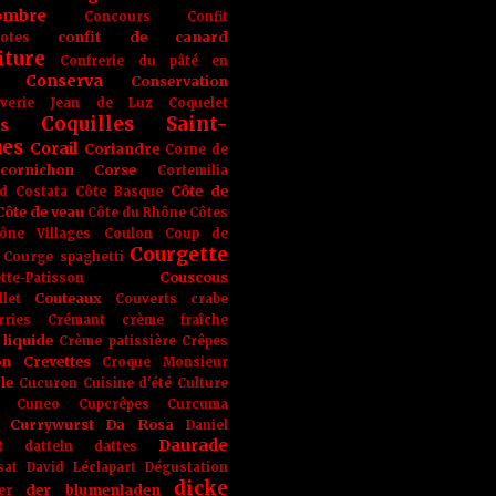
ombre
Concours
Confit
confit de canard
lotes
iture
Confrerie du pâté en
Conserva
Conservation
rverie Jean de Luz
Coquelet
Coquilles Saint-
s
ues
Corail
Coriandre
Corne de
cornichon
Corse
Cortemilia
Côte de
d
Costata
Côte Basque
Côte de veau
Côte du Rhône
Côtes
ône Villages
Coulon
Coup de
Courgette
Courge spaghetti
Couscous
tte-Patisson
Couteaux
llet
Couverts
crabe
rries
Crémant
crème fraîche
liquide
Crème patissière
Crêpes
on
Crevettes
Croque Monsieur
le
Cucuron
Cuisine d'été
Culture
Cuneo
Cupcrêpes
Curcuma
Currywurst
Da Rosa
Daniel
Daurade
t
datteln
dattes
sat
David Léclapart
Dégustation
dicke
der blumenladen
er