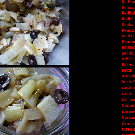
Bo-Bu
Bohnen
Boll
Bolli
Books
boudin
Boulan
Bouqu
Brand
puddin
Brickbl
Brocc
Brot
Brunc
Buch
cacahu
Caille
Calama
Camem
canne
Caram
Carnev
Casci