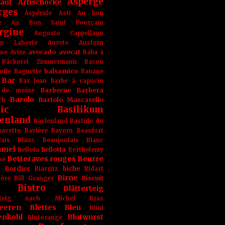
Asperge
haut
Artischocke
rges
Aspérule
Asti
Au bon
r
Au Bon Saint Pourçain
rgine
Augusto Cappellano
ien Laherte
Aureto
Austern
avocado
avocat
gne
Avize
Baba à
Bäckerei Zimmermann
Bacon
balsamico
offe
Baguette
Banane
Bar
Bar Jean
barbe à capucin
Barbecue
Barbera
 de moine
Barolo
Bartolo Mascarello
ch
ic
Basilikum
enland
Baslenland
Bastide du
bavette
Bavière
Bayern
Beaufort
lais Blanc
Beaujoulais Blanc
amel
Bellotta
Bellota
Berthelemy
Betteraves rouges
Beurre
ke
e Bordier
biche
Biarritz
Bidart
Birne
Biscuit
ière
Bill Granger
Bistro
Blätterteig
terteig nach Michel Bras
eeren
Blettes
Bleu
Blini
enkohl
Blutwurst
Blutorange