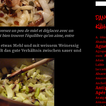
DANS
KÜH
versez un peu de miel et déglacez avec un
t bien trouver l'équilibre qu'on aime, entre
A. Gü
Aband
, etwas Mehl und mit weissem Weinessig
Agne
t das gute Verhältnis zwischen sauer und
Agrapa
A
ours
Adam
Laible
Iaccar
Alsace
Amare
Anchoï
Anti
Apér
Araig
Arma