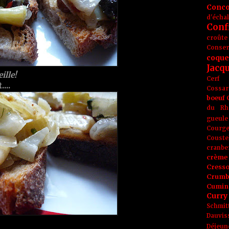
Conc
d'écha
Conf
croûte
Conse
coque
Jacq
ille!
Cerf
...
Cossar
boeuf
du Rh
gueule
Courge
Couste
cranbe
crème 
Cress
Crumb
Cumin
Curry
Schmit
Dauvis
Déjeun