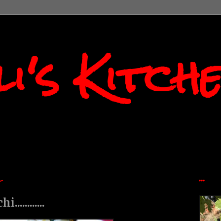
i's Kitch
2
...
..........