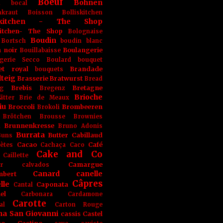
Boeuf
Bohnen
n
bocal
kraut
Boisson
Bolliskitchen
iskitchen - The Shop
skitchen- The Shop
Bolognaise
Boudin
Bortsch
boudin blanc
 noir
Boulangerie
Bouillabaisse
gerie Secco
Boulard
bouquet
et royal
Brandade
bouquets
teig
Brasserie
Bratwurst
Bread
Brebis
Bretagne
g
Bregenz
Brioche
ätter
Brie de Meaux
iu
Broccoli
Brombeeren
Brokoli
Brötchen
Brousse
Brownies
Brunnenkresse
h
Bruno Adonis
Burrata
Butter
Cabillaud
Buns
Cacao
Café
ètes
Cachaça
Caco
Cake and Co
Caillette
Camargue
r
calvados
Canard
canelle
bert
Câpres
lle
Caponata
Cantal
el
Carbonara
Cardamone
Carotte
al
Carton Rouge
na San Giovanni
cassis
Castel