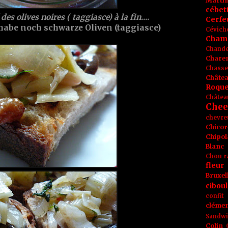
Marti
cébet
 des olives noires ( taggiasce) à la fin....
Cerfeu
 habe noch schwarze Oliven (taggiasce)
Cévich
Cham
Chande
Chare
Chasse
Châte
Roque
Châtea
Chee
chevre
Chicor
Chipol
Blanc
Chou r
fleur
Bruxel
ciboul
confit
clémen
Sandw
Colin