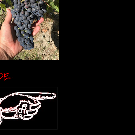
E....