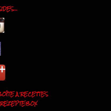
DES....
BOÎTE A RECETTES
 REZEPTEBOX