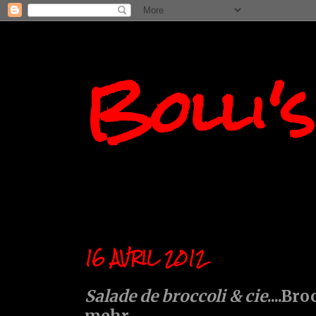
Bolli'
16 AVRIL 2012
Salade de broccoli & cie
....Br
mehr.....