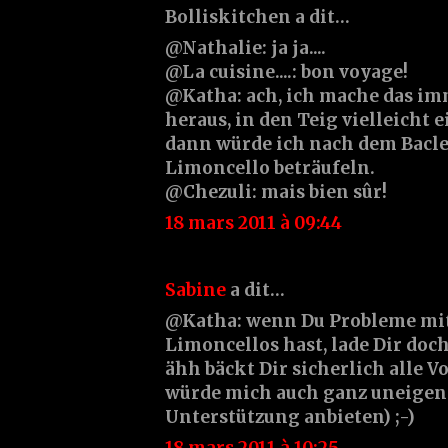
Bolliskitchen a dit…
@Nathalie: ja ja....
@La cuisine....: bon voyage!
@Katha: ach, ich mache das im
heraus, in den Teig vielleicht 
dann würde ich nach dem Bacle
Limoncello beträufeln.
@Chezuli: mais bien sûr!
18 mars 2011 à 09:44
Sabine
a dit…
@Katha: wenn Du Probleme mit
Limoncellos hast, lade Dir doch 
ähh bäckt Dir sicherlich alle V
würde mich auch ganz uneigen
Unterstützung anbieten) ;-)
18 mars 2011 à 10:25