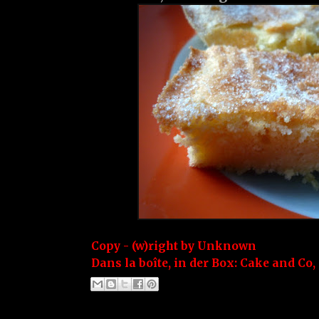
Copy - (w)right by
Unknown
Dans la boîte, in der Box:
Cake and Co
,