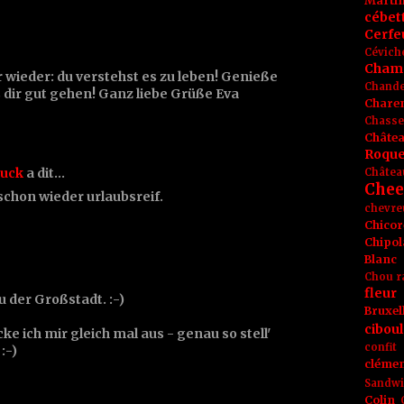
Marti
cébet
Cerfeu
Cévich
Cham
 wieder: du verstehst es zu leben! Genieße
Chande
s dir gut gehen! Ganz liebe Grüße Eva
Chare
Chasse
Châte
Roque
nuck
a dit…
Châtea
Chee
 schon wieder urlaubsreif.
chevre
Chicor
Chipol
Blanc
Chou r
fleur
der Großstadt. :-)
Bruxel
ciboul
ke ich mir gleich mal aus - genau so stell'
confit
:-)
clémen
Sandw
Colin