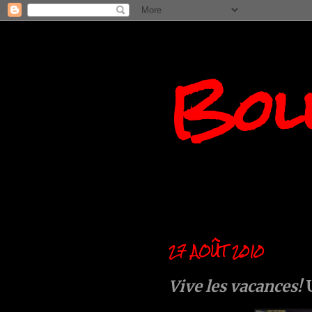
Boll
27 AOÛT 2010
Vive les vacances!
U