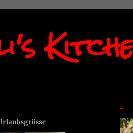
i's Kitch
...
rlaubsgrüsse