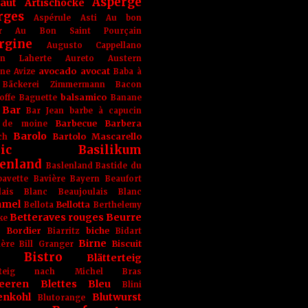
Asperge
haut
Artischocke
rges
Aspérule
Asti
Au bon
r
Au Bon Saint Pourçain
rgine
Augusto Cappellano
ien Laherte
Aureto
Austern
avocado
avocat
gne
Avize
Baba à
Bäckerei Zimmermann
Bacon
balsamico
offe
Baguette
Banane
Bar
Bar Jean
barbe à capucin
Barbecue
Barbera
 de moine
Barolo
Bartolo Mascarello
ch
ic
Basilikum
enland
Baslenland
Bastide du
bavette
Bavière
Bayern
Beaufort
lais Blanc
Beaujoulais Blanc
amel
Bellotta
Bellota
Berthelemy
Betteraves rouges
Beurre
ke
e Bordier
biche
Biarritz
Bidart
Birne
Biscuit
ière
Bill Granger
Bistro
Blätterteig
terteig nach Michel Bras
eeren
Blettes
Bleu
Blini
enkohl
Blutwurst
Blutorange