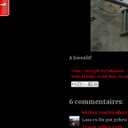
A bientôt!
Copy - (w)right by
Unknown
Dans la boîte, in der Box:
Farn
6 commentaires:
kitchen roach/galley 
Lass es Dir gut gehen
27 août 2010 à 03:56