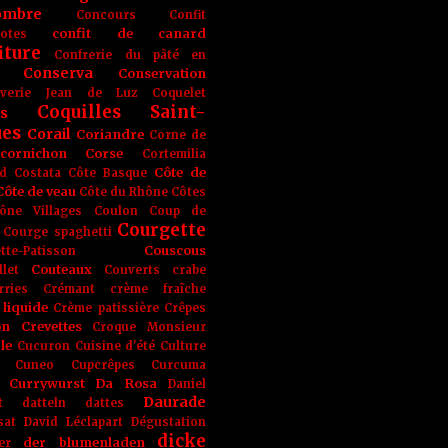
ombre
Concours
Confit
confit de canard
lotes
iture
Confrerie du pâté en
Conserva
Conservation
rverie Jean de Luz
Coquelet
Coquilles Saint-
s
ues
Corail
Coriandre
Corne de
cornichon
Corse
Cortemilia
Côte de
d
Costata
Côte Basque
Côte de veau
Côte du Rhône
Côtes
ône Villages
Coulon
Coup de
Courgette
Courge spaghetti
Couscous
tte-Patisson
Couteaux
llet
Couverts
crabe
rries
Crémant
crème fraîche
liquide
Crème patissière
Crêpes
on
Crevettes
Croque Monsieur
le
Cucuron
Cuisine d'été
Culture
Cuneo
Cupcrêpes
Curcuma
Currywurst
Da Rosa
Daniel
Daurade
t
datteln
dattes
sat
David Léclapart
Dégustation
dicke
der blumenladen
er