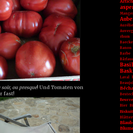
Artic
aspe
Mange
Aube
Aurél
Auver
rhum
Baecke
Banon
Barbe
Bärlau
Basil
Bask
Laval
Beaujo
 soir, ou presque
! Und Tomaten von
Béch
 fast!
Bestec
Beurr
Bier
B
Biskuit
Blät
Blaub
Blum