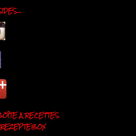
DES....
BOÎTE A RECETTES
 REZEPTEBOX