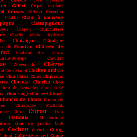
no
Castino
cave
caviste
tes
Céleri
Cèpe
Cerdant
il
Cérises
Cervelas
Cérisier
Chair à saucisse
e
Chablis
pagne
Champignons
Charcuterie
leur
Chapon
nte
Charlie Hebdo
Charlotte
Chataîgne
Châtaigne
las
Château de
au de Montfrin
fort
Château des Tours
uneuf-du-Pape
Cheddar
se
Chèvre
Cheesecake
Chicken and Co
uil
Chez Benoît
ée
Chili
China
Chipirons
Chine
Chocolat
Chorizo
atas
Chou
Chou de Bruxelles
Chou Frisé
Chou-
chou rouge
chou vert
ave
Choucroute
Choux
Choux de
les
Christophe Michalak
Citron
ette
Cidre
citron
Clafoutis
Clementinen
tines
clou de girofle
Club
Cochon
Coing
ich
Cocotte
Cologne
Comté
Colinot
colvert