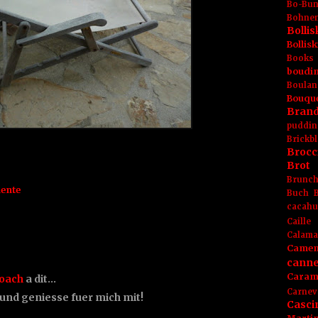
Bo-Bu
Bohnen
Boll
Bolli
Books
boudin
Boulan
Bouqu
Brand
puddin
Brickbl
Brocc
Brot
Brunc
iente
Buch
cacahu
Caille
Calama
Camem
canne
Caram
roach
a dit…
Carnev
 und geniesse fuer mich mit!
Casci