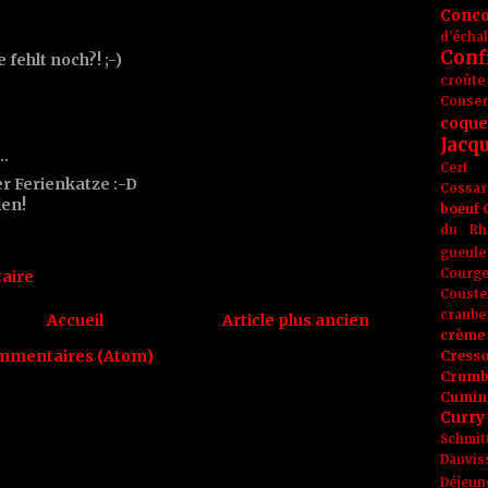
Conc
d'écha
Conf
fehlt noch?! ;-)
croûte
Conse
coque
Jacq
t…
Cerf
der Ferienkatze :-D
Cossar
len!
boeuf
du Rh
gueule
Courge
aire
Couste
cranbe
Accueil
Article plus ancien
crème 
ommentaires (Atom)
Cress
Crumb
Cumin
Curry
Schmit
Dauvis
Déjeun