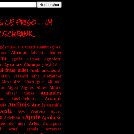
 LE FRIGO .... IM
LSCHRANK
ngörmüs-Le Canard Hamburg
Aal
Abricot
once
Adventskalender
au
Agnès Paquet
Agnolotti
Agrapart Champagne
rt
Ail des
il frais
aillet
Aïoli
airelles
AJ
Alain Passard
Alba
Alexander
Alexandre Chartogne
Alfonso
Allard
ino
Algen
Algues
Aline
Amandes
Alvaro Yanez
Ananas
na
Amelanchiers
Anchois
Aneth
ade
anguille
pasti
AOC Ventoux
Apero
o
Apple
Aprikose
Apfelbrand
née de mer
Arles
Armagnac
nd Arnal
Arneis
Arretxea