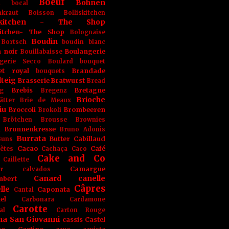
Boeuf
Bohnen
n
bocal
kraut
Boisson
Bolliskitchen
iskitchen - The Shop
skitchen- The Shop
Bolognaise
Boudin
Bortsch
boudin blanc
 noir
Boulangerie
Bouillabaisse
gerie Secco
Boulard
bouquet
et royal
Brandade
bouquets
teig
Brasserie
Bratwurst
Bread
Brebis
Bretagne
g
Bregenz
Brioche
ätter
Brie de Meaux
iu
Broccoli
Brombeeren
Brokoli
Brötchen
Brousse
Brownies
Brunnenkresse
h
Bruno Adonis
Burrata
Butter
Cabillaud
Buns
Cacao
Café
ètes
Cachaça
Caco
Cake and Co
Caillette
Camargue
r
calvados
Canard
canelle
bert
Câpres
lle
Caponata
Cantal
el
Carbonara
Cardamone
Carotte
al
Carton Rouge
na San Giovanni
cassis
Castel