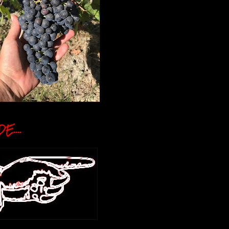
E....