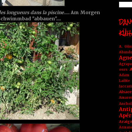
des longueurs dans la piscine.....
Am Morgen
Schwimmbad "abbauen"....
DANS
KÜH
A. Gü
Aband
Agne
Agrapa
A
ours
Adam
Laible
Iaccar
Alsace
Amare
Anchoï
Anti
Apér
Araig
Arma