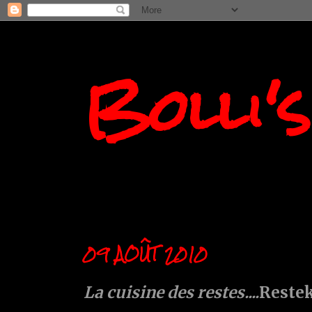
Bolli'
09 AOÛT 2010
La cuisine des restes....
Reste