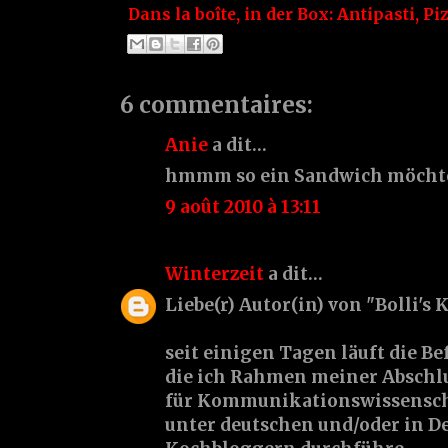
Dans la boîte, in der Box:
Antipasti
,
Pi
6 commentaires:
Anie
a dit…
hmmm so ein Sandwich möchte i
9 août 2010 à 13:11
Winterzeit
a dit…
Liebe(r) Autor(in) von "Bolli's 
seit einigen Tagen läuft die B
die ich Rahmen meiner Abschlu
für Kommunikationswissensch
unter deutschen und/oder in D